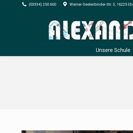
(03334) 250 600
Werner-Seelenbinder-Str. 3, 16225 E
Unsere Schule
Unsere Schule