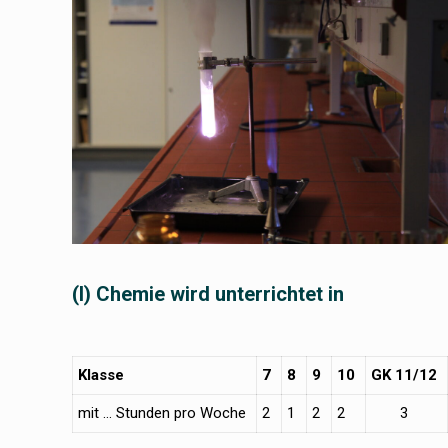
(I)
Chemie wird unterrichtet in
Klasse
7
8
9
10
GK 11/12
mit … Stunden pro Woche
2
1
2
2
3