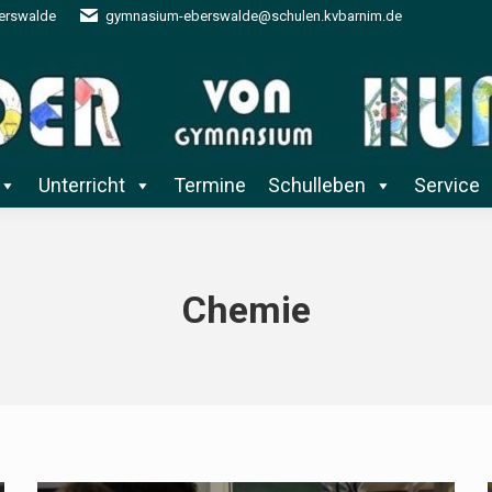
berswalde
gymnasium-eberswalde@schulen.kvbarnim.de
Unterricht
Termine
Schulleben
Service
Unterricht
Termine
Schulleben
Service
Chemie